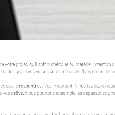
e votre projet, qu'il soit numérique ou matériel : création 
 design de vos visuels (carte de visite, flyer, menu de rest
arce que le
ressenti
est très important. N'hésitez pas à nou
e votre
rêve
. Nous pourrons ensemble les dépasser et ainsi,
rmat numérique ou papier (orthographe, grammaire, conjug