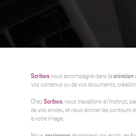
Scribea
vous accompagne dans la
création
d
vos contenus ou de vos documents, création du
Chez
Scribea
, nous travaillons à l'instinct, p
de vos envies, et nous donner les contours d
à votre image.
Nous
corrigeons
également vos écrits, en fo