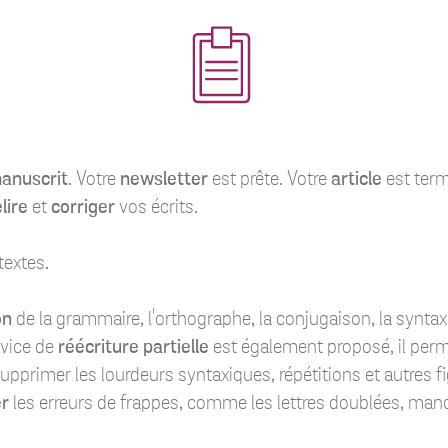
anuscrit
. Votre
newsletter
est prête. Votre
article
est term
lire
et
corriger
vos écrits.
textes.
on
de la grammaire, l'orthographe, la conjugaison, la syntaxe
rvice de
réécriture partielle
est également proposé, il perme
pprimer les lourdeurs syntaxiques, répétitions et autres fig
er
les erreurs de frappes, comme les lettres doublées, man